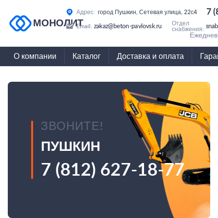
7 
Адрес:
город Пушкин, Сетевая улица, 22с4
МОНОЛИТ
Отдел
zakaz@beton-pavlovsk.ru
snab
Email:
снабжения:
Ежедневн
О компании
Каталог
Доставка и оплата
Гара
ЗВОНИТЕ!
ПУШКИН
7 (812) 627-18-77