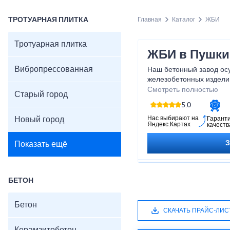
ТРОТУАРНАЯ ПЛИТКА
Главная
Каталог
ЖБИ
Тротуарная плитка
ЖБИ в Пушки
Вибропрессованная
Наш бетонный завод ос
железобетонных изделий
дорожные плиты, колод
Смотреть полностью
Старый город
канализации, водоотвод
5.0
дренажные с чугунной р
заборы и другую продук
Нас выбирают на
Новый город
Гарант
Яндекс.Картах
качеств
Показать ещё
БЕТОН
Бетон
СКАЧАТЬ ПРАЙС-ЛИС