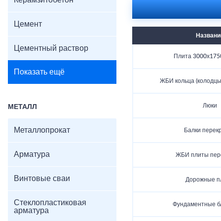
Керамзитобетон
Цемент
Названи
Цементный раствор
Плита 3000х175
Показать ещё
ЖБИ кольца (колодцы
Люки
МЕТАЛЛ
Металлопрокат
Балки перек
Арматура
ЖБИ плиты пер
Винтовые сваи
Дорожные п
Стеклопластиковая
Фундаментные б
арматура