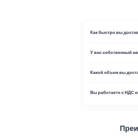
Как быстро вы достав
У вас собственный а
Какой объем вы доста
Вы работаете с НДС и
Преи