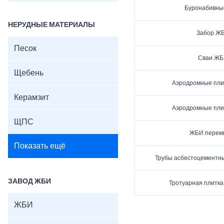
Буронабивны
НЕРУДНЫЕ МАТЕРИАЛЫ
Забор Ж
Песок
Сваи ЖБ
Щебень
Аэродромные пли
Керамзит
Аэродромные пли
ЩПС
ЖБИ перем
Показать ещё
Трубы асбестоцементны
ЗАВОД ЖБИ
Тротуарная плитка 
ЖБИ