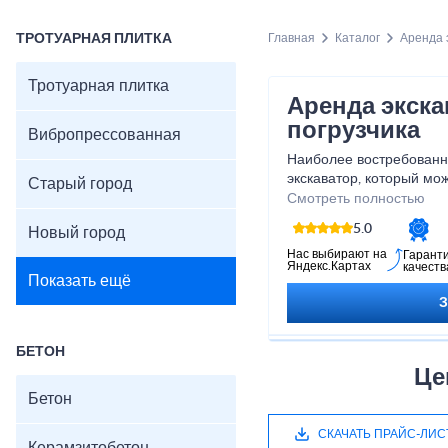
ТРОТУАРНАЯ ПЛИТКА
Главная
Каталог
Аренда 
Тротуарная плитка
Аренда экска
погрузчика
Вибропрессованная
Наиболее востребованн
экскаватор, который мо
Старый город
комплекса работ. Рытье
Смотреть полностью
невозможны без качеств
5.0
Новый город
оснащенного дополнит
Нас выбирают на
Гарант
Яндекс.Картах
качеств
Показать ещё
БЕТОН
Це
Бетон
СКАЧАТЬ ПРАЙС-ЛИС