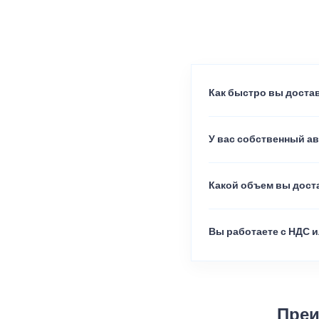
Как быстро вы достав
У вас собственный а
Какой объем вы доста
Вы работаете с НДС и
Преи