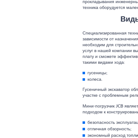
прокладывания инженерных
техника оборудуется мале
Виды
Специализированная техни
зависимости от назначения
необходим для строительн
услуг в нашей компании в
плату и сможете эффектив
такими видами хода:
гусеницы;
колеса.
Гусеничный экскаватор об
участке с проблемным рел
Мини-погрузчик JCB являе
подходом к конструирован
безопасность эксплуата
отличная обзорность;
экономный расход топли