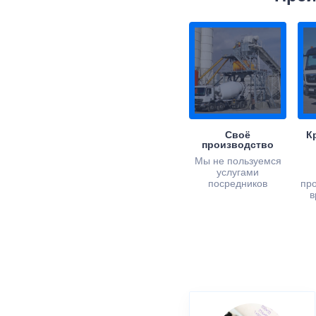
Своё
К
производство
Мы не пользуемся
услугами
посредников
пр
в