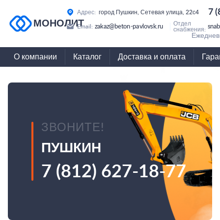
7 
Адрес:
город Пушкин, Сетевая улица, 22с4
МОНОЛИТ
Отдел
zakaz@beton-pavlovsk.ru
snab
Email:
снабжения:
Ежедневн
О компании
Каталог
Доставка и оплата
Гара
ЗВОНИТЕ!
ПУШКИН
7 (812) 627-18-77