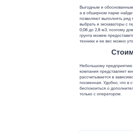
Выгодным и обоснованным 
а в обширном парке найде
позволяют выполнять ряд 
выбрать и экскаваторы с 
0,08 до 2,8 м3, поэтому д
грунта можем предоставит
техники и ее вес можно ут
Стоим
Небольшому предприятию б
компания представляет мн
рассчитывается в зависимо
посменная. Удобно, что в 
беспокоиться о дополните
только с оператором.