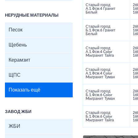
Старый город
26
А.1.Фсм.4 Гранит
16
Белый
16
НЕРУДНЫЕ МАТЕРИАЛЫ
Старый город
26
Песок
Б.1.Фсм.6 Гранит
16
Белый
16
Щебень
Старый город
26
А.1.Фсм.4 Color
16
Mixгранит Тайга
16
Керамзит
Старый город
26
А.1.Фсм.4 Color
16
ЩПС
Mixгранит Туман
16
Показать ещё
Старый город
26
Б.1.Фсм.6 Color
16
Mixгранит Туман
16
ЗАВОД ЖБИ
Старый город
26
Б.1.Фсм.6 Color
16
Mixгранит Тайга
16
ЖБИ