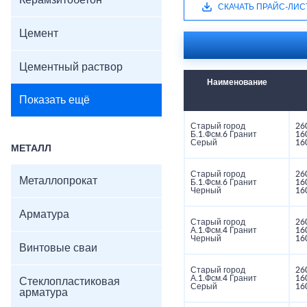
Керамзитобетон
СКАЧАТЬ ПРАЙС-ЛИС
Цемент
Цементный раствор
Наименование
Показать ещё
Старый город
26
Б.1.Фсм.6 Гранит
16
Серый
16
МЕТАЛЛ
Старый город
26
Металлопрокат
Б.1.Фсм.6 Гранит
16
Черный
16
Арматура
Старый город
26
А.1.Фсм.4 Гранит
16
Черный
16
Винтовые сваи
Старый город
26
А.1.Фсм.4 Гранит
16
Стеклопластиковая
Серый
16
арматура