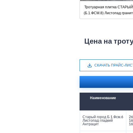
Тротуарная плитка СТАРЫ
(Б.1.ФСМ.8) Листопад грани
Цена на трот
СКАЧАТЬ ПРАЙС-ЛИС
Наименование
Старый город Б.1.Фсм.6
26
Листопад гладкий
16
Антрацит
16