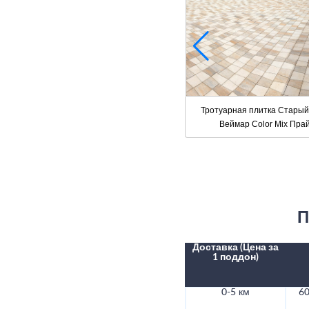
Тротуарная плитка Старый
Веймар Color Mix Пра
П
Доставка (Цена за
1 поддон)
0-5 км
60