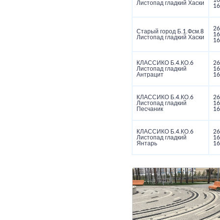
16
Листопад гладкий Хаски
16
26
Старый город Б.1.Фсм.8
16
Листопад гладкий Хаски
16
КЛАССИКО Б.4.КО.6
26
Листопад гладкий
16
Антрацит
16
КЛАССИКО Б.4.КО.6
26
Листопад гладкий
16
Песчаник
16
КЛАССИКО Б.4.КО.6
26
Листопад гладкий
16
Янтарь
16