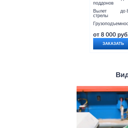
поддонов
Вылет
до 
стрелы
Грузоподъемнос
от 8 000 руб
ЗАКАЗАТЬ
Вид