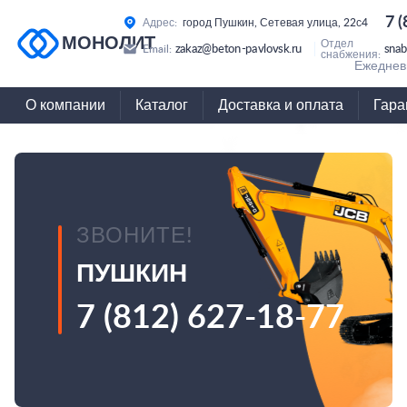
7 
Адрес:
город Пушкин, Сетевая улица, 22с4
МОНОЛИТ
Отдел
zakaz@beton-pavlovsk.ru
snab
Email:
снабжения:
Ежедневн
О компании
Каталог
Доставка и оплата
Гара
ЗВОНИТЕ!
ПУШКИН
7 (812) 627-18-77