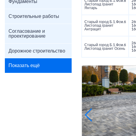
Старый город Б.1.Фсм.8
26
Фундаменты
Листопад гранит
16
Янтарь
16
Строительные работы
Старый город Б.1.Фсм.6
26
Листопад гранит
16
Антрацит
16
Согласование и
проектирование
26
Старый город Б.1.Фсм.6
16
Листопад гранит Осень
Дорожное строительство
16
Показать ещё