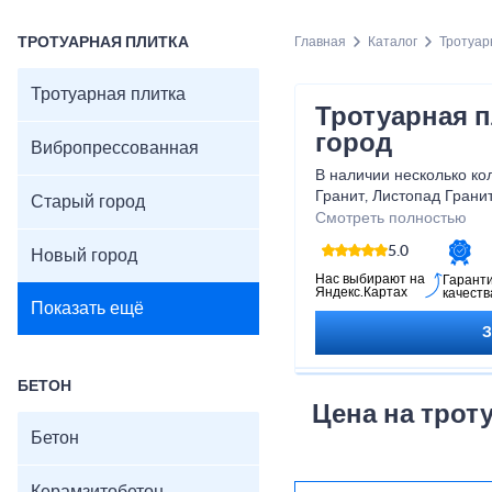
ТРОТУАРНАЯ ПЛИТКА
Главная
Каталог
Тротуар
Тротуарная плитка
Тротуарная 
город
Вибропрессованная
В наличии несколько ко
Гранит, Листопад Гранит
Старый город
Вунусберг, Ваймер.
Смотреть полностью
Готовый ассортимент на 
5.0
Новый город
необходимости плитка м
заказ за 2–3 дня.
Нас выбирают на
Гарант
Яндекс.Картах
качеств
Доступны разные разме
Показать ещё
консультации и уточнен
менеджером производст
Идеально подходит для
зон, садовых дорожек и
БЕТОН
Цена на трот
Бетон