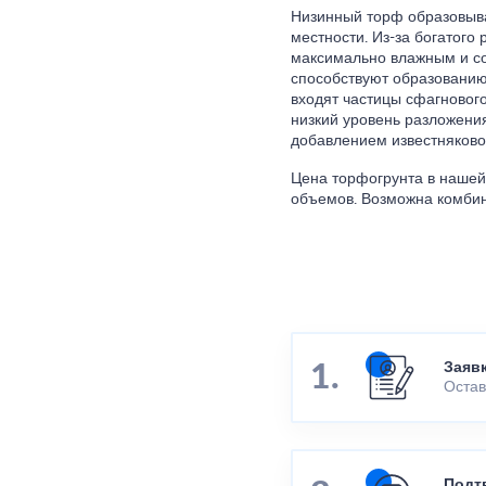
Низинный торф образовыва
местности. Из-за богатого
максимально влажным и со
способствуют образованию
входят частицы сфагнового
низкий уровень разложени
добавлением известняково
Цена торфогрунта в нашей
объемов. Возможна комбин
Заяв
Остав
Подт