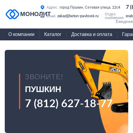
7 
Адрес:
город Пушкин, Сетевая улица, 22с4
МОНОЛИТ
Отдел
zakaz@beton-pavlovsk.ru
snab
Email:
снабжения:
Ежедневн
О компании
Каталог
Доставка и оплата
Гара
ЗВОНИТЕ!
ПУШКИН
7 (812) 627-18-77