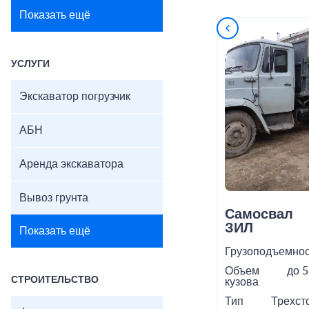
Показать ещё
УСЛУГИ
Экскаватор погрузчик
АБН
Аренда экскаватора
Вывоз грунта
Самосвал
ЗИЛ
Показать ещё
Грузоподъемнос
Объем
до 5
СТРОИТЕЛЬСТВО
кузова
Тип
Трехст