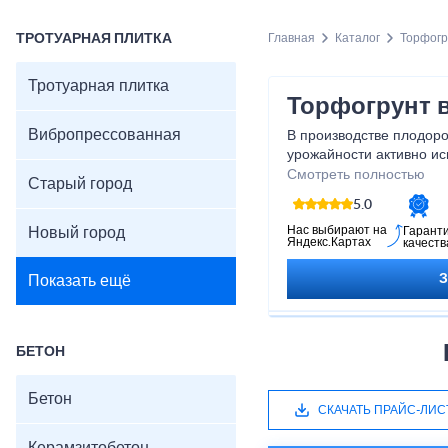
ТРОТУАРНАЯ ПЛИТКА
Главная
Каталог
Торфогр
Тротуарная плитка
Торфогрунт 
Вибропрессованная
В производстве плодор
урожайности активно ис
содержат множество ми
Смотреть полностью
Старый город
веществ, которые спосо
5.0
растений.
Нас выбирают на
Новый город
Гарант
Яндекс.Картах
качеств
Показать ещё
БЕТОН
Бетон
СКАЧАТЬ ПРАЙС-ЛИС