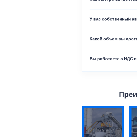
У вас собственный а
Какой объем вы доста
Вы работаете с НДС и
Преи