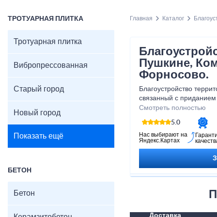
ТРОТУАРНАЯ ПЛИТКА
Главная
Каталог
Благоус
Тротуарная плитка
Благоустройс
Пушкине, Ко
Вибропрессованная
Форносово.
Старый город
Благоустройство террит
связанный с приданием 
вида. Для этого использ
Смотреть полностью
Новый город
ведущей среди которых 
5.0
Нас выбирают на
Показать ещё
Гарант
Яндекс.Картах
качеств
БЕТОН
П
Бетон
Доставка