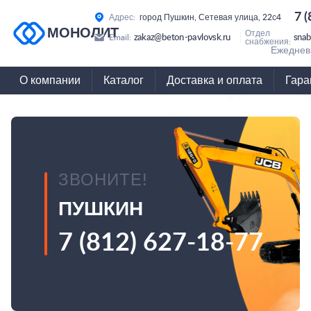
7 
Адрес:
город Пушкин, Сетевая улица, 22с4
МОНОЛИТ
Отдел
zakaz@beton-pavlovsk.ru
snab
Email:
снабжения:
Ежедневн
О компании
Каталог
Доставка и оплата
Гара
ЗВОНИТЕ!
ПУШКИН
7 (812) 627-18-77