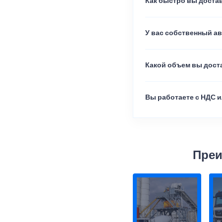
Как быстро вы достав
У вас собственный а
Какой объем вы доста
Вы работаете с НДС и
Преи