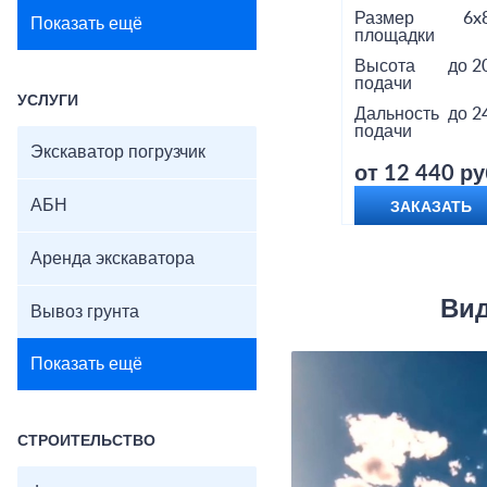
Размер
6x
Показать ещё
площадки
Высота
до 2
подачи
УСЛУГИ
Дальность
до 2
подачи
Экскаватор погрузчик
от 12 440 ру
АБН
ЗАКАЗАТЬ
Аренда экскаватора
Вид
Вывоз грунта
Показать ещё
СТРОИТЕЛЬСТВО