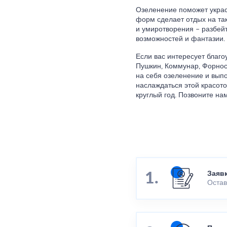
Озеленение поможет украс
форм сделает отдых на та
и умиротворения – разбейт
возможностей и фантазии. 
Если вас интересует благо
Пушкин, Коммунар, Форнос
на себя озеленение и выпо
наслаждаться этой красото
круглый год. Позвоните на
Заяв
Остав