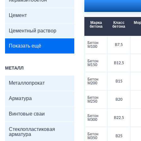
Керамзитобетон
Цемент
Марка
Класс
Мор
бетона
бетона
Цементный раствор
Бетон
В7,5
Показать ещё
М100
Бетон
В12,5
М150
МЕТАЛЛ
Бетон
В15
Металлопрокат
М200
Бетон
Арматура
В20
М250
Винтовые сваи
Бетон
В22,5
М300
Стеклопластиковая
арматура
Бетон
В25
М350