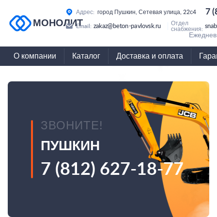
7 
Адрес:
город Пушкин, Сетевая улица, 22с4
МОНОЛИТ
Отдел
zakaz@beton-pavlovsk.ru
snab
Email:
снабжения:
Ежедневн
О компании
Каталог
Доставка и оплата
Гара
ЗВОНИТЕ!
ПУШКИН
7 (812) 627-18-77