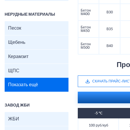
Бетон
В30
М400
НЕРУДНЫЕ МАТЕРИАЛЫ
Бетон
Песок
В35
М450
Щебень
Бетон
В40
М500
Керамзит
Про
ЩПС
СКАЧАТЬ ПРАЙС-ЛИС
Показать ещё
ЗАВОД ЖБИ
-5 °C
ЖБИ
100 руб/куб