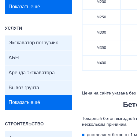
М200
Показать ещё
М250
УСЛУГИ
М300
Экскаватор погрузчик
М350
АБН
М400
Аренда экскаватора
Вывоз грунта
Цена на сайте указана без
Показать ещё
Бет
Товарный бетон выгодней 
СТРОИТЕЛЬСТВО
нескольким причинам:
доставляем бетон от 1 м