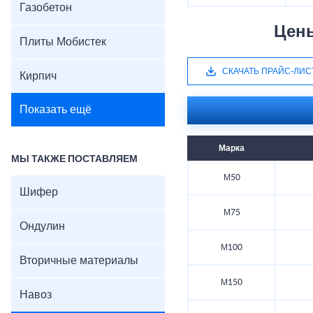
Газобетон
Цен
Плиты Мобистек
СКАЧАТЬ ПРАЙС-ЛИС
Кирпич
Показать ещё
Марка
МЫ ТАКЖЕ ПОСТАВЛЯЕМ
М50
Шифер
М75
Ондулин
М100
Вторичные материалы
М150
Навоз