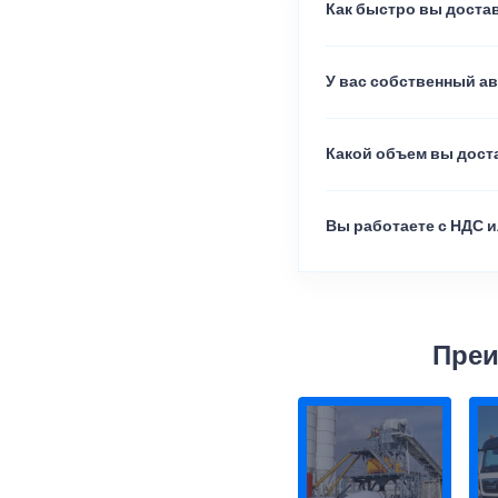
Как быстро вы достав
У вас собственный а
Какой объем вы доста
Вы работаете с НДС и
Преи