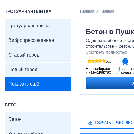
ТРОТУАРНАЯ ПЛИТКА
Главная
Главная
Тротуарная плитка
Бетон в Пуш
Вибропрессованная
Один из наиболее вост
строительстве – бетон.
и обустройстве автодор
Смотреть полностью
Старый город
его изготовлении, испо
5.0
материалов и современ
некоторые факторы, вли
Нас выбирают на
Новый город
Гарант
Яндекс.Картах
качеств
бетонного раствора.
Наша компания предлага
Показать ещё
от 2260 рублей с достав
собственного завода. П
осуществляется миксер
дополнительно поставл
БЕТОН
до 38 метров для подач
Бетон
СКАЧАТЬ ПРАЙС-ЛИС