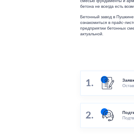
смесью фундаменты и арми
бетона не всегда есть воз
Бетонный завод в Пушкине 
ознакомиться в прайс-лис
предприятии бетонных смес
актуальной.
Заяв
Остав
Подт
Подтв