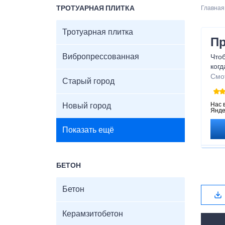
ТРОТУАРНАЯ ПЛИТКА
Главная
Тротуарная плитка
Пр
Вибропрессованная
Чтоб
когд
пеш
Смо
Старый город
Её 
сит
Нас 
Новый город
Янде
Показать ещё
БЕТОН
Бетон
Керамзитобетон