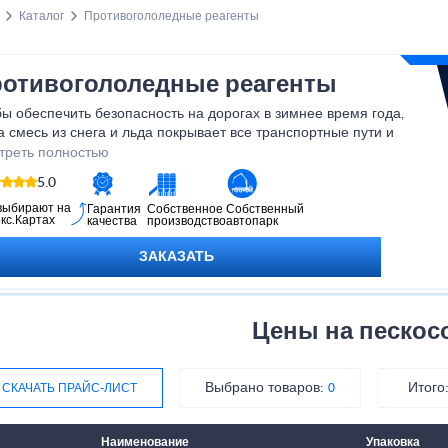
Каталог
Противогололедные реагенты
отивогололедные реагенты
ы обеспечить безопасность на дорогах в зимнее время года,
а смесь из снега и льда покрывает все транспортные пути и
еходные зоны, необходимо бороться с образовавшейся наледью.
треть полностью
уборка вручную или при помощи техники неэффективна. В этой
5.0
уации на помощь приходят противогололёдные реагенты.
выбирают на
Гарантия
Собственное
Собственный
кс.Картах
качества
производство
автопарк
ЗАКАЗАТЬ
Цены на пескос
Выбрано товаров:
Итого
СКАЧАТЬ ПРАЙС-ЛИСТ
0
Наименование
Упаковка