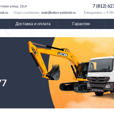
7 (812) 62
тевая улица, 22с4
vsk.ru
snab@beton-pavlovsk.ru
Ежедневно с 9:00
Отдел снабжения:
Доставка и оплата
Гарантии
77